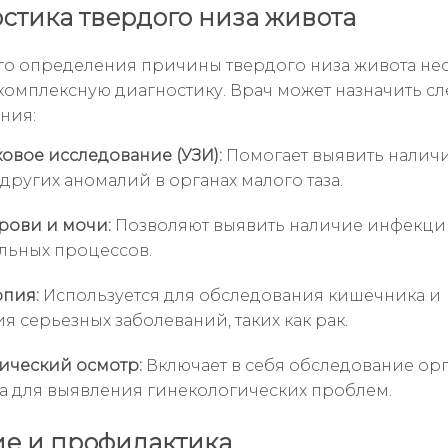
стика твердого низа живота
го определения причины твердого низа живота н
комплексную диагностику. Врач может назначить 
ния:
ковое исследование (УЗИ):
Помогает выявить наличи
других аномалий в органах малого таза.
рови и мочи:
Позволяют выявить наличие инфекци
льных процессов.
пия:
Используется для обследования кишечника и
я серьезных заболеваний, таких как рак.
ический осмотр:
Включает в себя обследование ор
за для выявления гинекологических проблем.
е и профилактика