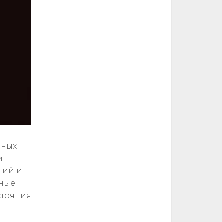
чных
и
ний и
вные
тояния.