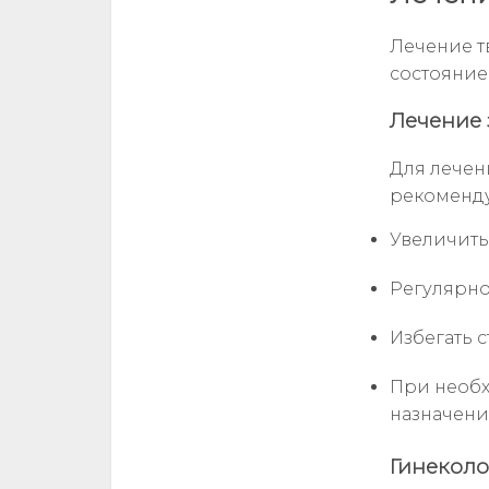
Лечение т
состояние
Лечение 
Для лечен
рекоменду
Увеличить
Регулярно
Избегать 
При необх
назначени
Гинекол