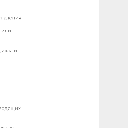
паления.
т или
цикла и
ыводящих