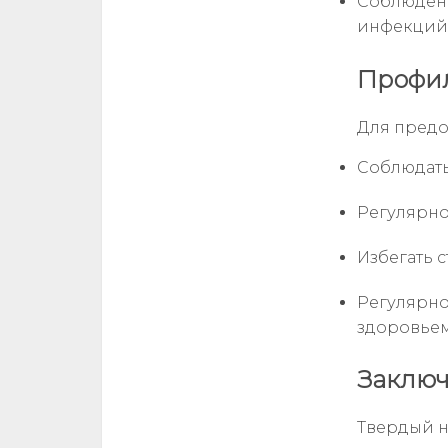
Соблюдени
инфекций
Профил
Для предо
Соблюдать
Регулярно
Избегать 
Регулярно
здоровьем
Заклю
Твердый н