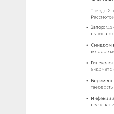
Твердый н
Рассмотри
Запор:
Одн
вызывать 
Синдром р
которое м
Гинеколог
эндометри
Беременно
твердость
Инфекции
воспалени