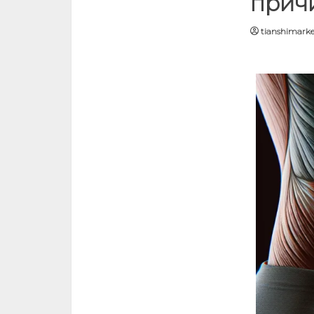
прич
tianshimarke