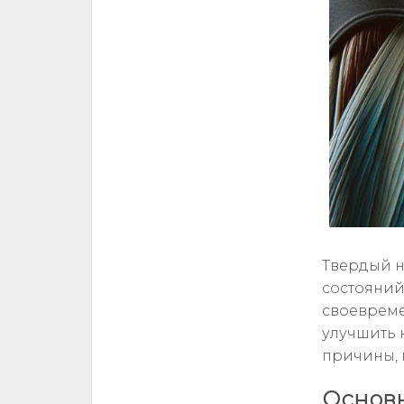
Твердый н
состояний
своевреме
улучшить 
причины, 
Основн