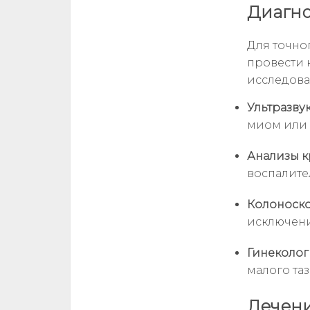
Диагно
Для точно
провести 
исследова
Ультразву
миом или 
Анализы к
воспалите
Колоноско
исключени
Гинеколог
малого та
Лечени