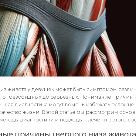
из живота у девушек может быть симптомом разли
, от безобидных до серьезных. Понимание причин 
нная диагностика могут помочь избежать осложне
качество жизни. В этой статье мы рассмотрим осно
методы диагностики и подходы к лечению этого сос
ые причины твердого низа живота