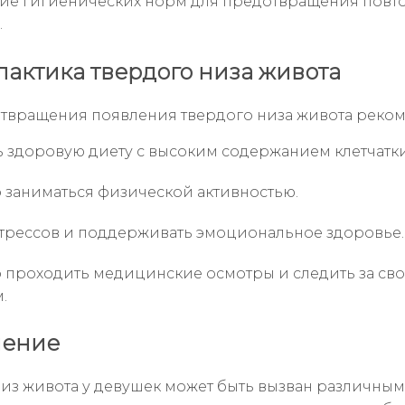
е гигиенических норм для предотвращения повт
.
актика твердого низа живота
твращения появления твердого низа живота реком
 здоровую диету с высоким содержанием клетчатки
 заниматься физической активностью.
стрессов и поддерживать эмоциональное здоровье.
 проходить медицинские осмотры и следить за св
.
чение
из живота у девушек может быть вызван различны