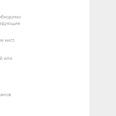
еобходимо
следующие
е кист,
й или
ганов