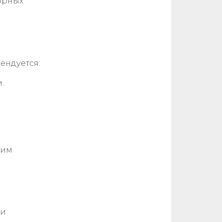
орных
ендуется:
.
оим
ми