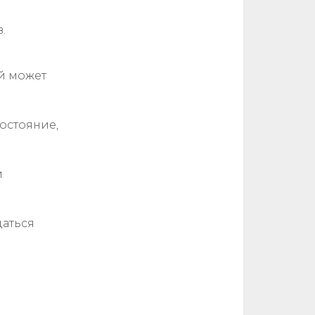
.
й может
остояние,
и
даться