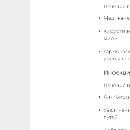
Лечение г
Медикамен
Хирургиче
миом.
Гормональ
уменьшени
Инфекци
Лечение и
Антибиоти
Увеличен
путей.