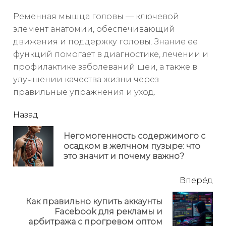
Ременная мышца головы — ключевой
элемент анатомии, обеспечивающий
движения и поддержку головы. Знание ее
функций помогает в диагностике, лечении и
профилактике заболеваний шеи, а также в
улучшении качества жизни через
правильные упражнения и уход.
читать
Назад
еще
Негомогенность содержимого с
Пр
осадком в желчном пузыре: что
но
это значит и почему важно?
Вперёд
Как правильно купить аккаунты
Next
Facebook для рекламы и
post:
арбитража с прогревом оптом