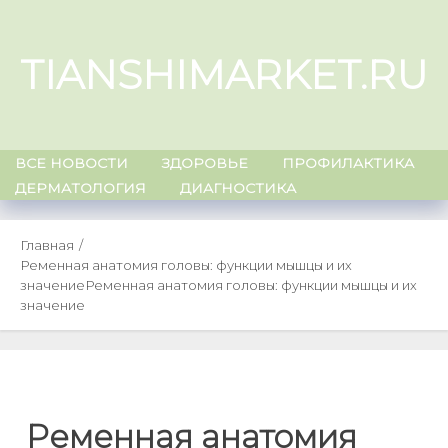
Skip
to
TIANSHIMARKET.RU
content
ВСЕ НОВОСТИ
ЗДОРОВЬЕ
ПРОФИЛАКТИКА
ДЕРМАТОЛОГИЯ
ДИАГНОСТИКА
Главная
Ременная анатомия головы: функции мышцы и их
значение
Ременная анатомия головы: функции мышцы и их
значение
Ременная анатомия