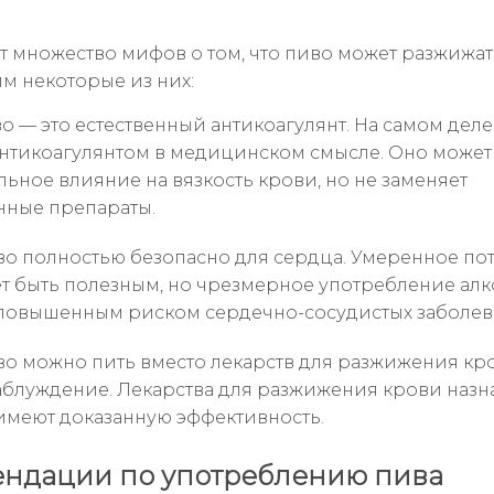
т множество мифов о том, что пиво может разжижат
м некоторые из них:
 — это естественный антикоагулянт. На самом деле
антикоагулянтом в медицинском смысле. Оно может
льное влияние на вязкость крови, но не заменяет
нные препараты.
о полностью безопасно для сердца. Умеренное по
т быть полезным, но чрезмерное употребление алк
 повышенным риском сердечно-сосудистых заболев
о можно пить вместо лекарств для разжижения кро
аблуждение. Лекарства для разжижения крови назн
имеют доказанную эффективность.
ндации по употреблению пива