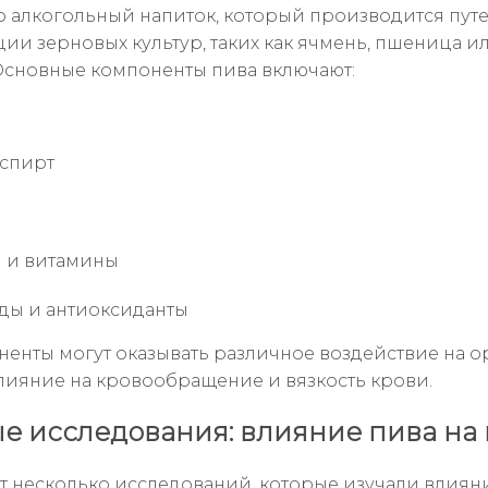
о алкогольный напиток, который производится пут
ии зерновых культур, таких как ячмень, пшеница и
 Основные компоненты пива включают:
спирт
 и витамины
ды и антиоксиданты
ненты могут оказывать различное воздействие на о
лияние на кровообращение и вязкость крови.
е исследования: влияние пива на 
т несколько исследований, которые изучали влиян