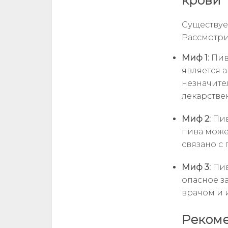
крови
Существуе
Рассмотри
Миф 1:
Пиво
является 
незначите
лекарстве
Миф 2:
Пив
пива може
связано с
Миф 3:
Пив
опасное з
врачом и 
Рекоме