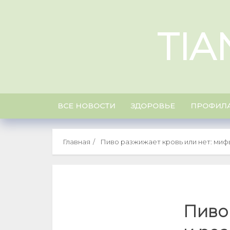
Skip
to
TIA
content
ВСЕ НОВОСТИ
ЗДОРОВЬЕ
ПРОФИЛА
Главная
Пиво разжижает кровь или нет: миф
Пиво