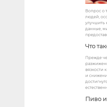
Вопрос о 
людей, ос
улучшить 
данные, ми
предостав
Что та
Прежде че
разжижени
вязкости 
и снижени
достигнуто
естествен
Пиво и