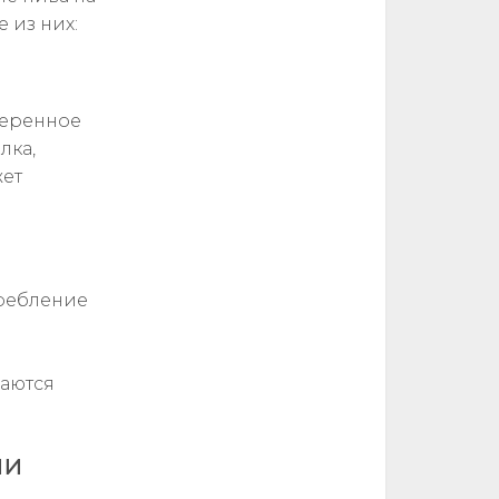
 из них:
меренное
лка,
жет
требление
даются
ии