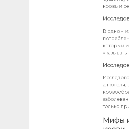
кровь и с
Исследов
В одном и
потреблен
который и
указывать
Исследов
Исследова
алкоголя,
кровообра
заболеван
только пр
Мифы и