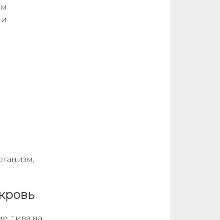
ем
ли
рганизм,
кровь
ие пива на