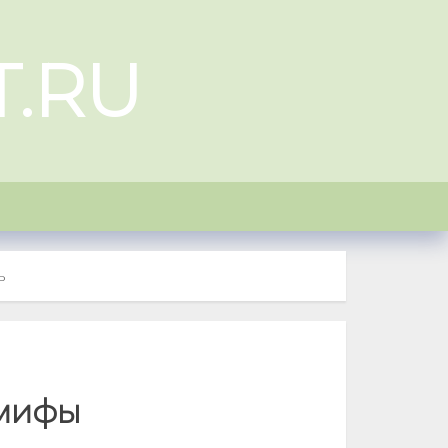
T.RU
ь
 мифы