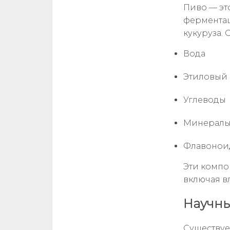
Пиво — эт
ферментац
кукуруза.
Вода
Этиловый 
Углеводы
Минералы
Флавонои
Эти компо
включая в
Научны
Существуе