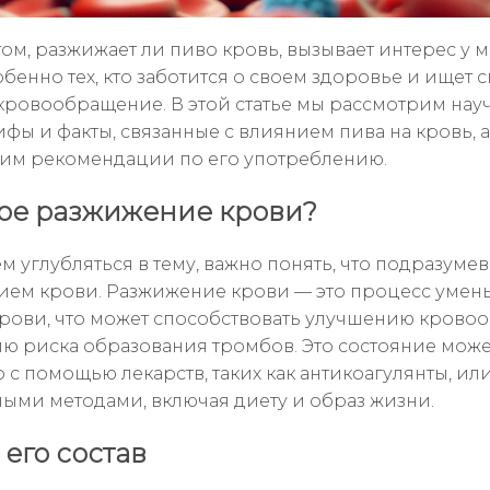
том, разжижает ли пиво кровь, вызывает интерес у 
обенно тех, кто заботится о своем здоровье и ищет 
кровообращение. В этой статье мы рассмотрим нау
фы и факты, связанные с влиянием пива на кровь, а
им рекомендации по его употреблению.
кое разжижение крови?
м углубляться в тему, важно понять, что подразумев
ем крови. Разжижение крови — это процесс уме
крови, что может способствовать улучшению кров
ю риска образования тромбов. Это состояние може
 с помощью лекарств, таких как антикоагулянты, ил
ными методами, включая диету и образ жизни.
 его состав