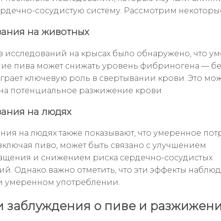
ердечно-сосудистую систему. Рассмотрим некоторые
ания на животных
з исследований на крысах было обнаружено, что у
ие пива может снижать уровень фибриногена — бе
грает ключевую роль в свертывании крови. Это мо
 на потенциальное разжижение крови.
ания на людях
ния на людях также показывают, что умеренное по
 включая пиво, может быть связано с улучшением
щения и снижением риска сердечно-сосудистых
ий. Однако важно отметить, что эти эффекты наблю
и умеренном употреблении.
 заблуждения о пиве и разжижен