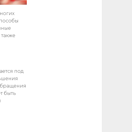
многих
способы
чные
 также
ается под
ньшения
ообращения
т быть
и