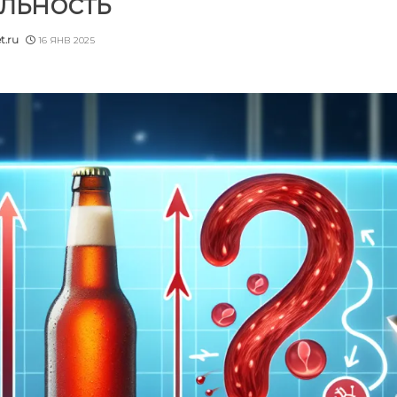
льность
t.ru
16 ЯНВ 2025