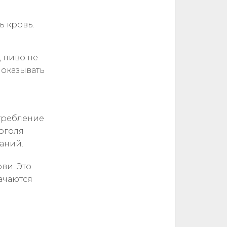
ь кровь.
, пиво не
 оказывать
требление
оголя
аний.
ви. Это
ачаются