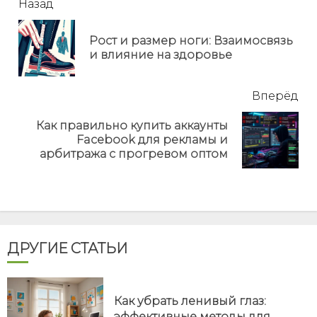
читать
Назад
еще
Рост и размер ноги: Взаимосвязь
Пр
и влияние на здоровье
но
Вперёд
Как правильно купить аккаунты
Next
Facebook для рекламы и
post:
арбитража с прогревом оптом
ДРУГИЕ СТАТЬИ
Как убрать ленивый глаз:
эффективные методы для