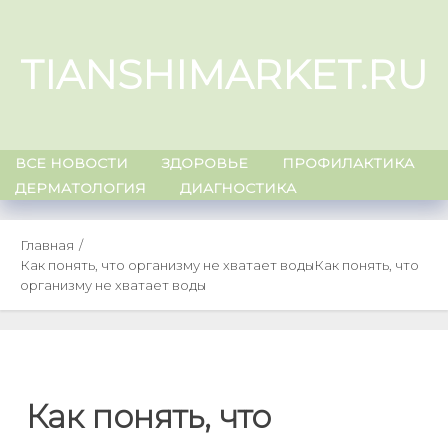
Skip
to
TIANSHIMARKET.RU
content
ВСЕ НОВОСТИ
ЗДОРОВЬЕ
ПРОФИЛАКТИКА
ДЕРМАТОЛОГИЯ
ДИАГНОСТИКА
Главная
Как понять, что организму не хватает воды
Как понять, что
организму не хватает воды
Как понять, что